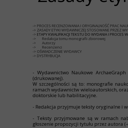
->
PROCES RECENZOWANIA I ORYGINALNOŚĆ PRAC NA
->
ZASADY ETYKI WYDAWNICZEJ STOSOWANE PRZEZ 
->
ETAPY KWALIFIKACJI TEKSTU DO WYDANIA I PROCES
->
Redakcja tomu monografii zbiorowej
->
Autorzy
->
Recenzenci
->
OŚWIADCZENIE WYDAWCY
->
DYSTRYBUCJA
- Wydawnictwo Naukowe ArchaeGraph pu
(drukowanej).
W szczególności są to: monografie nauko
ramach wydawnictw wieloautorskich, oraz 
doktorskie lub habilitacyjne.
- Redakcja przyjmuje teksty oryginalne i 
- Teksty przyjmowane są w ramach nabo
głoszenie propozycji tytułu przez autora (-