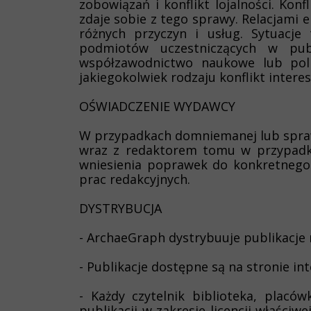
zobowiązań i konflikt lojalności. Kon
zdaje sobie z tego sprawy. Relacjami
różnych przyczyn i usług. Sytuacje
podmiotów uczestniczących w publ
współzawodnictwo naukowe lub poli
jakiegokolwiek rodzaju konflikt intere
OŚWIADCZENIE WYDAWCY
W przypadkach domniemanej lub sprawd
wraz z redaktorem tomu w przypadku 
wniesienia poprawek do konkretnego 
prac redakcyjnych.
DYSTRYBUCJA
- ArchaeGraph dystrybuuje publikacje 
- Publikacje dostępne są na stronie i
- Każdy czytelnik biblioteka, plac
publikacji w zakresie licencji właściw