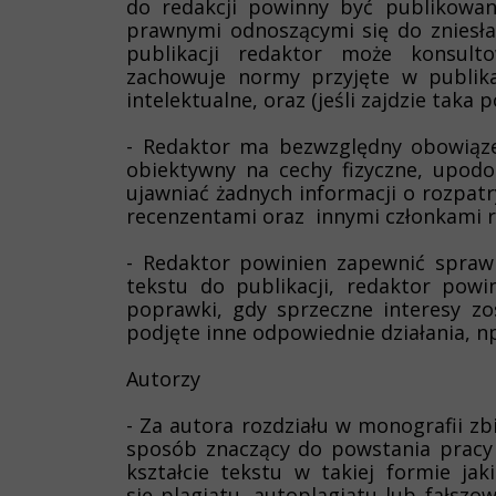
do redakcji powinny być publikowa
prawnymi odnoszącymi się do zniesła
publikacji redaktor może konsult
zachowuje normy przyjęte w publika
intelektualne, oraz (jeśli zajdzie taka
- Redaktor ma bezwzględny obowiąze
obiektywny na cechy fizyczne, upodo
ujawniać żadnych informacji o rozpat
recenzentami oraz innymi członkami re
- Redaktor powinien zapewnić sprawi
tekstu do publikacji, redaktor powi
poprawki, gdy sprzeczne interesy zo
podjęte inne odpowiednie działania, n
Autorzy
- Za autora rozdziału w monografii zb
sposób znaczący do powstania pracy 
kształcie tekstu w takiej formie ja
się plagiatu, autoplagiatu lub fałszo